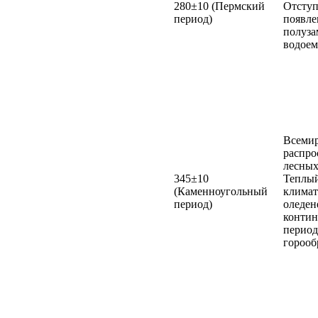
280±10 (Пермский
Отступ
период)
появле
полуз
водоем
Всеми
распро
лесных
345±10
Теплы
(Каменноугольный
климат
период)
оледе
контин
период
горооб