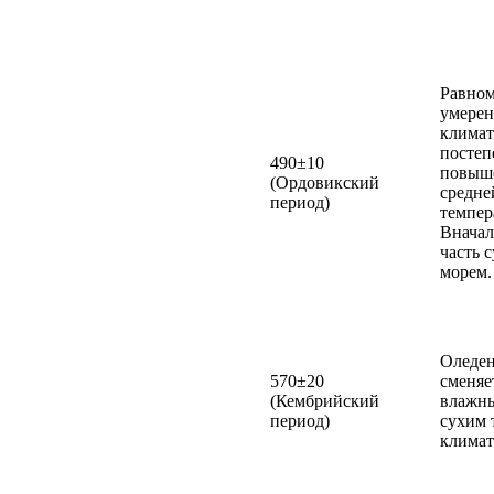
Равно
умере
климат
посте
490±10
повыш
(Ордовикский
средне
период)
темпер
Вначал
часть 
морем.
Оледе
570±20
сменяе
(Кембрийский
влажны
период)
сухим 
климат