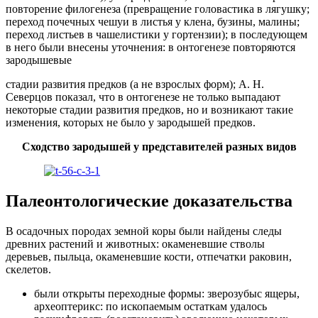
повторение филогенеза (превращение головастика в лягушку;
переход почечных чешуи в листья у клена, бузины, малины;
переход листьев в чашелистики у гортензии); в последующем
в него были внесены уточнения: в онтогенезе повторяются
зародышевые
стадии развития предков (а не взрослых форм); А. Н.
Северцов показал, что в онтогенезе не только выпадают
некоторые стадии развития предков, но и возникают такие
изменения, которых не было у зародышей предков.
Сходство зародышей у представителей разных видов
Палеонтологические доказательства
В осадочных породах земной коры были найдены следы
древних растений и животных: окаменевшие стволы
деревьев, пыльца, окаменевшие кости, отпечатки раковин,
скелетов.
были открыты переходные формы: зверозубыс ящеры,
археоптерикс: по ископаемым остаткам удалось