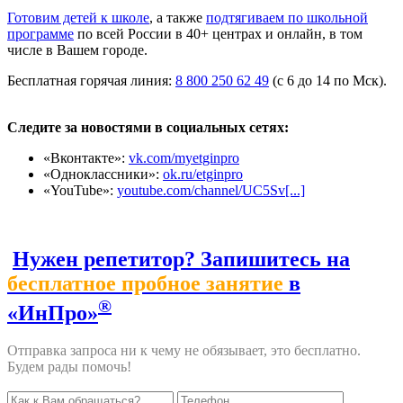
Готовим детей к школе
, а также
подтягиваем по школьной
программе
по всей России в 40+ центрах и онлайн, в том
числе в Вашем городе.
Бесплатная горячая линия:
8 800 250 62 49
(с 6 до 14 по Мск).
Следите за новостями в социальных сетях:
«Вконтакте»:
vk.com/myetginpro
«Одноклассники»:
ok.ru/etginpro
«YouTube»:
youtube.com/channel/UC5Sv[...]
Нужен репетитор? Запишитесь на
бесплатное пробное занятие
в
®
«ИнПро»
Отправка запроса ни к чему не обязывает, это бесплатно.
Будем рады помочь!