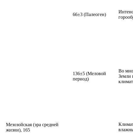
Интен
66±3 (Палеоген)
горооб
Во мно
136±5 (Меловой
Земли 
период)
климат
Климат
Мезозойская (эра средней
влажны
жизни), 165