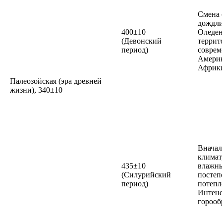
Смена 
дождли
400±10
Оледен
(Девонский
террит
период)
совре
Амери
Африк
Палеозойская (эра древней
жизни), 340±10
Вначал
климат
435±10
влажн
(Силурийский
посте
период)
потепл
Интен
горооб