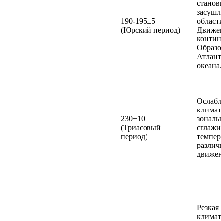
станов
засушл
190-195±5
област
(Юрский период)
Движе
контин
Образо
Атлант
океана
Ослаб
климат
230±10
зональ
(Триасовый
сглажи
период)
темпер
различ
движен
Резкая
климат