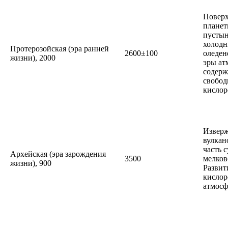
Поверх
планет
пустын
холодн
Протерозойская (эра ранней
2600±100
оледен
жизни), 2000
эры ат
содерж
свобод
кислор
Извер
вулкан
часть 
Архейская (эра зарождения
3500
мелков
жизни), 900
Развит
кисло
атмосф