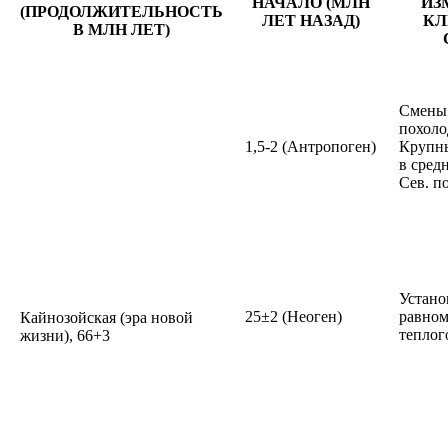
НАЧАЛО (МЛН
ИЗ
(ПРОДОЛЖИТЕЛЬНОСТЬ
ЛЕТ НАЗАД)
КЛ
В МЛН ЛЕТ)
Смены 
похоло
1,5-2 (Антропоген)
Крупны
в сред
Сев. п
Устано
25±2 (Неоген)
равном
Кайнозойская (эра новой
теплог
жизни), 66+3