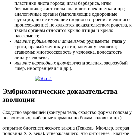
пластинки листа гороха; иглы барбариса, иглы
боярышника; лист тюльпана и листочек цветка и пр.;
аналогичные органы (выполняющие однородные
функции, но не имеющие сходного строения и единого
происхождение) не являются доказательством родства, к
таким органам относятся крыло птицы и крыло
насекомого;
наличие рудиментов и атавизмов
; рудименты: глаза у
крота, правый яичник у птиц, копчик у человека;
атавизмы: многососковость у человека, волосатость
лица у человека;
наличие переходных форм
(эвглена зеленая, зверозубый
ящер, иностранцевия и др.).
Эмбриологические доказательства
эволюции
Сходство зародышей (контуры тела, сходство формы головы у
позвоночных, жаберные карманы по бокам головы и пр.).
открытие биогенетического закона (Геккель, Мюллер, вторая
половина XIX века), утверждавшего, что онтогенез - краткое