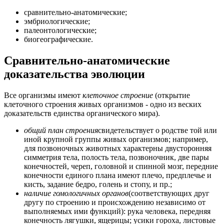
сравнительно-анатомические;
эмбриологические;
палеонтологические;
биогеографические.
Сравнительно-анатомические
доказательства эволюции
Все организмы имеют
клеточное строение
(открытие
клеточного строения живых организмов - одно из веских
доказательств единства органического мира).
общий план строения
свидетельствует о родстве той или
иной крупной группы живых организмов; например,
для позвоночных животных характерны двусторонняя
симметрия тела, полость тела, позвоночник, две пары
конечностей, череп, головной и спинной мозг, передние
конечности единого плана имеют плечо, предплечье и
кисть, задание бедро, голень и стопу, и пр.;
наличие гомологичных органов
(соответствующих друг
другу по строению и происхождению независимо от
выполняемых ими функций): рука человека, передняя
конечность лягушки, ящерицы; усики гороха, листовые