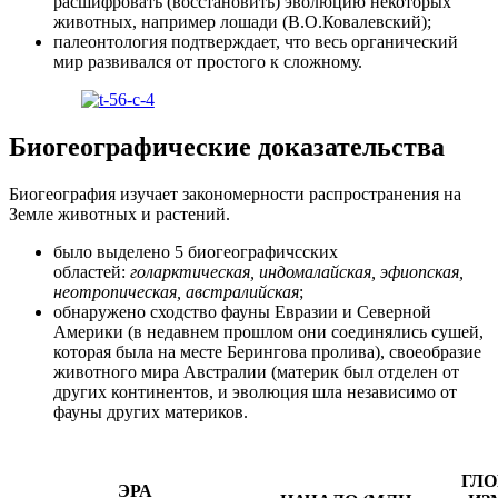
расшифровать (восстановить) эволюцию некоторых
животных, например лошади (В.О.Ковалевский);
палеонтология подтверждает, что весь органический
мир развивался от простого к сложному.
Биогеографические доказательства
Биогеография изучает закономерности распространения на
Земле животных и растений.
было выделено 5 биогеографичсских
областей:
голарктическая, индомалайская, эфиопская,
неотропическая, австралийская
;
обнаружено сходство фауны Евразии и Северной
Америки (в недавнем прошлом они соединялись сушей,
которая была на месте Берингова пролива), своеобразие
животного мира Австралии (материк был отделен от
других континентов, и эволюция шла независимо от
фауны других материков.
ГЛ
ЭРА