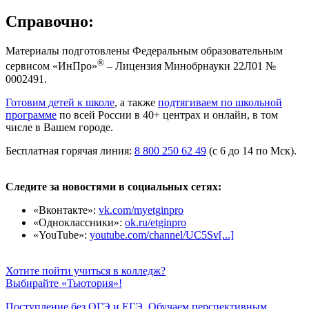
Справочно:
Материалы подготовлены Федеральным образовательным
®
сервисом «ИнПро»
– Лицензия Минобрнауки 22Л01 №
0002491.
Готовим детей к школе
, а также
подтягиваем по школьной
программе
по всей России в 40+ центрах и онлайн, в том
числе в Вашем городе.
Бесплатная горячая линия:
8 800 250 62 49
(с 6 до 14 по Мск).
Следите за новостями в социальных сетях:
«Вконтакте»:
vk.com/myetginpro
«Одноклассники»:
ok.ru/etginpro
«YouTube»:
youtube.com/channel/UC5Sv[...]
Хотите пойти учиться в колледж?
Выбирайте «Тьютория»!
Поступление без ОГЭ и ЕГЭ. Обучаем перспективным