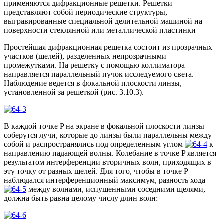
применяются дифракционные решетки. Решетки
представляют собой периодические структуры,
выгравированные специальной делительной машиной на
поверхности стеклянной или металлической пластинки
Простейшая дифракционная решетка состоит из прозрачных
участков (щелей), разделенных непрозрачными
промежутками. На решетку с помощью коллиматора
направляется параллельный пучок исследуемого света.
Наблюдение ведется в фокальной плоскости линзы,
установленной за решеткой (рис. 3.10.3).
В каждой точке P на экране в фокальной плоскости линзы
соберутся лучи, которые до линзы были параллельны между
собой и распространялись под определенным углом
к
направлению падающей волны. Колебание в точке P является
результатом интерференции вторичных волн, приходящих в
эту точку от разных щелей. Для того, чтобы в точке P
наблюдался интерференционный максимум, разность хода
между волнами, испущенными соседними щелями,
должна быть равна целому числу длин волн: