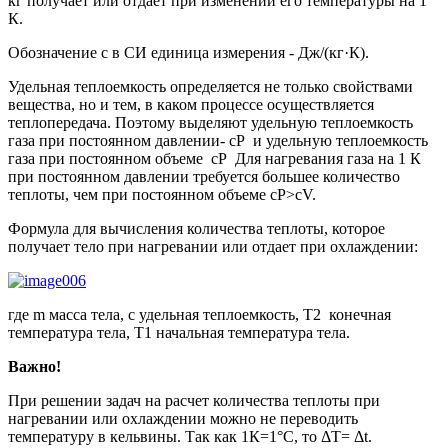
кг получает или отдает при изменении его температуры на 1
К.
Обозначение c в СИ единица измерения - Дж/(кг·К).
Удельная теплоемкость определяется не только свойствами
вещества, но и тем, в каком процессе осуществляется
теплопередача. Поэтому выделяют удельную теплоемкость
газа при постоянном давлении- cP и удельную теплоемкость
газа при постоянном объеме cP Для нагревания газа на 1 К
при постоянном давлении требуется большее количество
теплоты, чем при постоянном объеме cP>cV.
Формула для вычисления количества теплоты, которое
получает тело при нагревании или отдает при охлаждении:
где m масса тела, c удельная теплоемкость, T2 конечная
температура тела, T1 начальная температура тела.
Важно!
При решении задач на расчет количества теплоты при
нагревании или охлаждении можно не переводить
температуру в кельвины. Так как 1К=1°С, то ΔT= Δt.