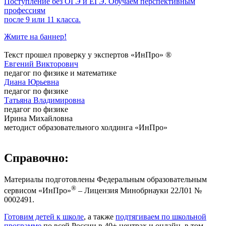
Поступление без ОГЭ и ЕГЭ. Обучаем перспективным
профессиям
после 9 или 11 класса.
Жмите на баннер!
Текст прошел проверку у экспертов «ИнПро» ®
Евгений Викторович
педагог по физике и математике
Диана Юрьевна
педагог по физике
Татьяна Владимировна
педагог по физике
Ирина Михайловна
методист образовательного холдинга «ИнПро»
Справочно:
Материалы подготовлены Федеральным образовательным
®
сервисом «ИнПро»
– Лицензия Минобрнауки 22Л01 №
0002491.
Готовим детей к школе
, а также
подтягиваем по школьной
программе
по всей России в 40+ центрах и онлайн, в том