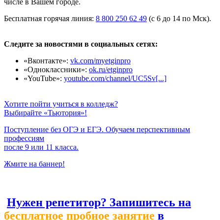
числе в Вашем городе.
Бесплатная горячая линия:
8 800 250 62 49
(с 6 до 14 по Мск).
Следите за новостями в социальных сетях:
«Вконтакте»:
vk.com/myetginpro
«Одноклассники»:
ok.ru/etginpro
«YouTube»:
youtube.com/channel/UC5Sv[...]
Хотите пойти учиться в колледж?
Выбирайте «Тьютория»!
Поступление без ОГЭ и ЕГЭ. Обучаем перспективным
профессиям
после 9 или 11 класса.
Жмите на баннер!
Нужен репетитор? Запишитесь на
бесплатное пробное занятие
в