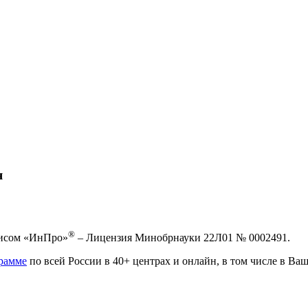
я
®
висом «ИнПро»
– Лицензия Минобрнауки 22Л01 № 0002491.
рамме
по всей России в 40+ центрах и онлайн, в том числе в Ваш