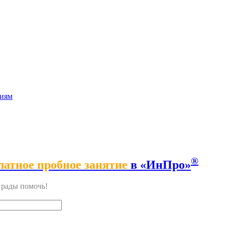
сиям
®
латное пробное занятие
в «ИнПро»
м рады помочь!