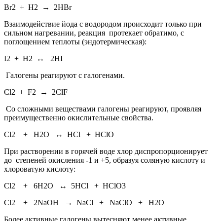
Br2 + H2 → 2HBr
Взаимодействие йода с водородом происходит только при
сильном нагревании, реакция протекает обратимо, с
поглощением теплоты (эндотермическая):
I2 + H2 ↔ 2HI
Галогены реагируют с галогенами.
Cl2 + F2 → 2ClF
Со сложными веществами галогены реагируют, проявляя
преимущественно окислительные свойства.
Cl2 + H2O ↔ HCl + HClO
При растворении в горячей воде хлор диспропорционирует
до степеней окисления -1 и +5, образуя соляную кислоту и
хлороватую кислоту:
Cl2 + 6H2O ↔ 5HCl + HClO3
Сl2 + 2NaOH → NaCl + NaClO + H2O
Более активные галогены вытесняют менее активные