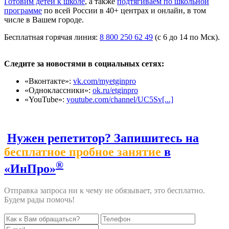
Готовим детей к школе
, а также
подтягиваем по школьной
программе
по всей России в 40+ центрах и онлайн, в том
числе в Вашем городе.
Бесплатная горячая линия:
8 800 250 62 49
(с 6 до 14 по Мск).
Следите за новостями в социальных сетях:
«Вконтакте»:
vk.com/myetginpro
«Одноклассники»:
ok.ru/etginpro
«YouTube»:
youtube.com/channel/UC5Sv[...]
Нужен репетитор? Запишитесь на
бесплатное пробное занятие
в
®
«ИнПро»
Отправка запроса ни к чему не обязывает, это бесплатно.
Будем рады помочь!