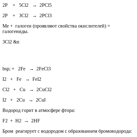
2P + 5Cl2 → 2PCl5
2P + 3Cl2 → 2PCl3
Ме + галоген (проявляют свойства окислителей) =
галогениды.
3Cl2 &n
bsp; + 2Fe → 2FeCl3
I2 + Fe → FeI2
Cl2 + Cu → 2CuCl2
I2 + 2Cu → 2CuI
Водород горит в атмосфере фтора:
F2 + H2 → 2HF
Бром реагирует с водородом с образованием бромоводорода: