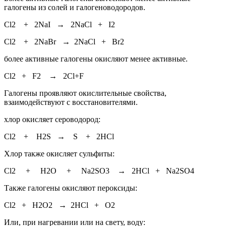
галогены из солей и галогеноводородов.
Cl2 + 2NaI → 2NaCl + I2
Cl2 + 2NaBr → 2NaCl + Br2
более активные галогены окисляют менее активные.
Cl2 + F2 → 2Cl+F
Галогены проявляют окислительные свойства,
взаимодействуют с восстановителями.
хлор окисляет сероводород:
Cl2 + H2S → S + 2HCl
Хлор также окисляет сульфиты:
Cl2 + H2O + Na2SO3 → 2HCl + Na2SO4
Также галогены окисляют пероксиды:
Cl2 + H2O2 → 2HCl + O2
Или, при нагревании или на свету, воду: