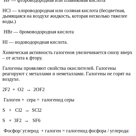
HF — фтороводородная или плавиковая кислота
НСl — хлороводородная или соляная кислота (бесцветная,
дымящаяся на воздухе жидкость, которая несколько тяжелее
воды.)
НВr — бромоводородная кислота
HI — иодоводородная кислота.
Химическая активность галогенов увеличивается снизу вверх
– от астата к фтору.
Галогены проявляют свойства окислителей. Галогены
реагируют с металлами и неметаллами. Галогены не горят на
воздухе.
2F2 + O2 → 2OF2
Галоген + сера = галогенид серы
S + Cl2 → SCl2
S + 3F2 → SF6
Фосфор/ углерод + галоген = галогенид фосфора / углерода: