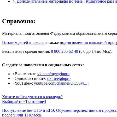
4. Дополнительные материалы по теме «Культурное разви
Справочно:
Материалы подготовлены Федеральным образовательным сер
Готовим детей к школе
, а также
подтягиваем по школьной прог
Бесплатная горячая линия:
8 800 250 62 49
(с 6 до 14 по Мск).
Следите за новостями в социальных сетях:
«Вконтакте»:
vk.com/myetginpro
«Одноклассники»:
ok.ru/etginpro
«YouTube»:
youtube.com/channel/UC5Sv[...]
Хотите пойти учиться в колледж?
Выбирайте «Тьютория»!
Поступление без ОГЭ и ЕГЭ. Обучаем перспективным профес
после 9 или 11 класса.