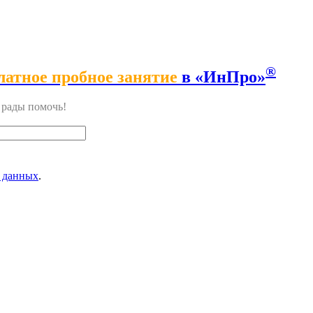
®
латное пробное занятие
в «ИнПро»
м рады помочь!
 данных
.