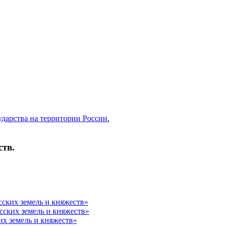
ударства на территории России.
ств.
сских земель и княжеств»
усских земель и княжеств»
их земель и княжеств»