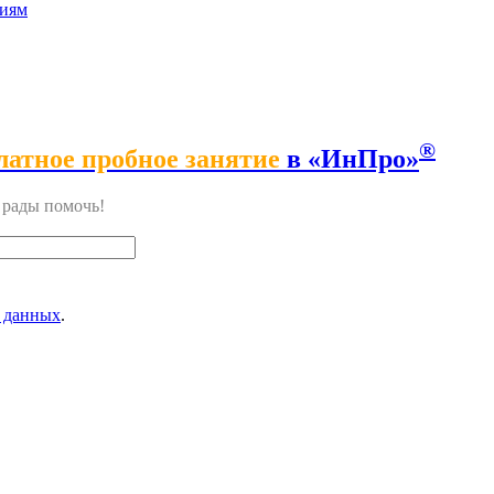
сиям
®
латное пробное занятие
в «ИнПро»
м рады помочь!
 данных
.