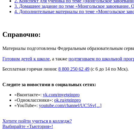
2. Конспект для ученика по теме «Монгольское завоевани
3. Домашнее задание по теме «Монгольское завоевание. 
4. Дополнительные материалы по теме «Монгольское заво
Справочно:
Материалы подготовлены Федеральным образовательным сер
Готовим детей к школе
, а также
подтягиваем по школьной прог
Бесплатная горячая линия:
8 800 250 62 49
(с 6 до 14 по Мск).
Следите за новостями в социальных сетях:
«Вконтакте»:
vk.com/myetginpro
«Одноклассники»:
ok.ru/etginpro
«YouTube»:
youtube.com/channel/UC5Sv[...]
Хотите пойти учиться в колледж?
Выбирайте «Тьютория»!