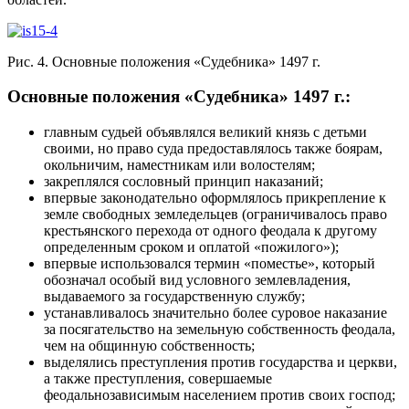
Рис. 4. Основные положения «Судебника» 1497 г.
Основные положения «Судебника» 1497 г.:
главным судьей объявлялся великий князь с детьми
своими, но право суда предоставлялось также боярам,
окольничим, наместникам или волостелям;
закреплялся сословный принцип наказаний;
впервые законодательно оформлялось прикрепление к
земле свободных земледельцев (ограничивалось право
крестьянского перехода от одного феодала к другому
определенным сроком и оплатой «пожилого»);
впервые использовался термин «поместье», который
обозначал особый вид условного землевладения,
выдаваемого за государственную службу;
устанавливалось значительно более суровое наказание
за посягательство на земельную собственность феодала,
чем на общинную собственность;
выделялись преступления против государства и церкви,
а также преступления, совершаемые
феодальнозависимым населением против своих господ;