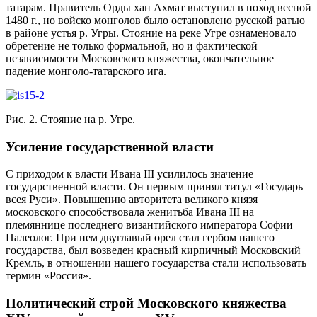
татарам. Правитель Орды хан Ахмат выступил в поход весной
1480 г., но войско монголов было остановлено русской ратью
в районе устья р. Угры. Стояние на реке Угре ознаменовало
обретение не только формальной, но и фактической
независимости Московского княжества, окончательное
падение монголо-татарского ига.
Рис. 2. Стояние на р. Угре.
Усиление государственной власти
С приходом к власти Ивана III усилилось значение
государственной власти. Он первым принял титул «Государь
всея Руси». Повышению авторитета великого князя
московского способствовала женитьба Ивана III на
племяннице последнего византийского императора Софии
Палеолог. При нем двуглавый орел стал гербом нашего
государства, был возведен красный кирпичный Московский
Кремль, в отношении нашего государства стали использовать
термин «Россия».
Политический строй Московского княжества