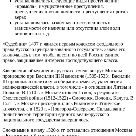
устанавливались следующие виды преступлений:
«крамола», имущественные преступления,
преступления против личности, преступления против
веры;
устанавливалась различная ответственность в
зависимости от наличия или отсутствия злой воли
виновного и т. д.
«Судебник» 1497 г. явился первым кодексом феодального
права Русского централизованного государства. Задача его
заключалась в том, чтобы ввести во всей России единое
право, защищавшее интересы господствующего класса.
Завершение объединения русских земель вокруг Москвы
произошло при Василии III Ивановиче (1505-1533). Василий
III продолжал политику «собирания земель», укрепления
великокняжеской власти, в том числе - в отношении Литвы и
Польши. В 1510 г. к Москве отошел Псков; в результате
Смоленской войны (1512-1522) - Смоленск, Волоцк, Калуга. В
1521 г. к Москве присоединились Рязанское и Угличское
княжества, а в 1523 г. - Новгород-Северское. Складывание
политической территории единого великорусского
национального государства завершилось.
Сложными к началу 1520-х гг. оставались отношения Москвы
с Крымским и Казанским ханствами.