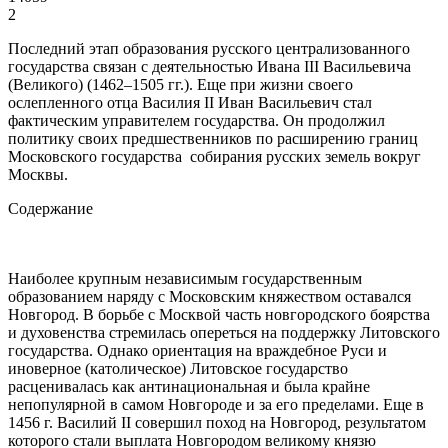
2
Последний этап образования русского централизованного
государства связан с деятельностью Ивана III Васильевича
(Великого) (1462–1505 гг.). Еще при жизни своего
ослепленного отца Василия II Иван Васильевич стал
фактическим управителем государства. Он продолжил
политику своих предшественников по расширению границ
Московского государства собирания русских земель вокруг
Москвы.
Содержание
Наиболее крупным независимым государственным
образованием наряду с Московским княжеством оставался
Новгород. В борьбе с Москвой часть новгородского боярства
и духовенства стремилась опереться на поддержку Литовского
государства. Однако ориентация на враждебное Руси и
иноверное (католическое) Литовское государство
расценивалась как антинациональная и была крайне
непопулярной в самом Новгороде и за его пределами. Еще в
1456 г. Василий II совершил поход на Новгород, результатом
которого стали выплата Новгородом великому князю