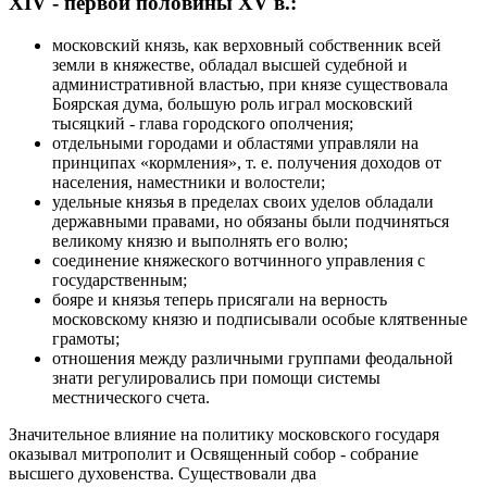
XIV - первой половины XV в.:
московский князь, как верховный собственник всей
земли в княжестве, обладал высшей судебной и
административной властью, при князе существовала
Боярская дума, большую роль играл московский
тысяцкий - глава городского ополчения;
отдельными городами и областями управляли на
принципах «кормления», т. е. получения доходов от
населения, наместники и волостели;
удельные князья в пределах своих уделов обладали
державными правами, но обязаны были подчиняться
великому князю и выполнять его волю;
соединение княжеского вотчинного управления с
государственным;
бояре и князья теперь присягали на верность
московскому князю и подписывали особые клятвенные
грамоты;
отношения между различными группами феодальной
знати регулировались при помощи системы
местнического счета.
Значительное влияние на политику московского государя
оказывал митрополит и Освященный собор - собрание
высшего духовенства. Существовали два