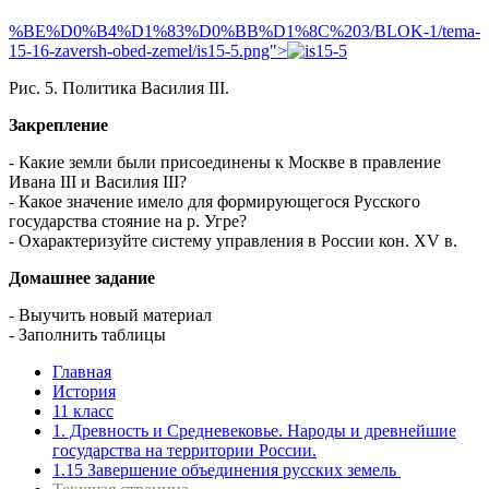
%BE%D0%B4%D1%83%D0%BB%D1%8C%203/BLOK-1/tema-
15-16-zaversh-obed-zemel/is15-5.png">
Рис. 5. Политика Василия III.
Закрепление
- Какие земли были присоединены к Москве в правление
Ивана III и Василия III?
- Какое значение имело для формирующегося Русского
государства стояние на р. Угре?
- Охарактеризуйте систему управления в России кон. XV в.
Домашнее задание
- Выучить новый материал
- Заполнить таблицы
Главная
История
11 класс
1. Древность и Средневековье. Народы и древнейшие
государства на территории России.
1.15 Завершение объединения русских земель