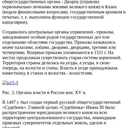
общегосударственных органа - Дворец (управлял
первоначально личными землями великого князя) и Казна
(ведала финансовыми вопросами, государственным архивом и
печатью, т. е. выполняла функции государственной
канцелярии).
Создавались центральные органы управления - приказы,
заведовавшие особым родом государственных дел или
отдельными областями государства. Приказы назывались
иначе палатами, избами, дворами, дворцами, третями или
четвертями. Впервые приказы упоминаются в 1511 г. На
местах продолжала существовать старая система кормлений.
Территория страны делилась на уезды, а уезды, в свою
очередь, на волости и станы. Власть в уезде принадлежала
наместнику, в станах и волостях - волостелям.
Рис. 3. Органы власти в России кон. XV в.
В 1497 г. был создан первый русский общегосударственный
«Судебник». Главной целью «Судебника» Ивана III было
распространение юрисдикции великого князя на всю
территорию централизованного государства, ликвидация
правовых суверенитетов отдельных земель, уделов и
областей.