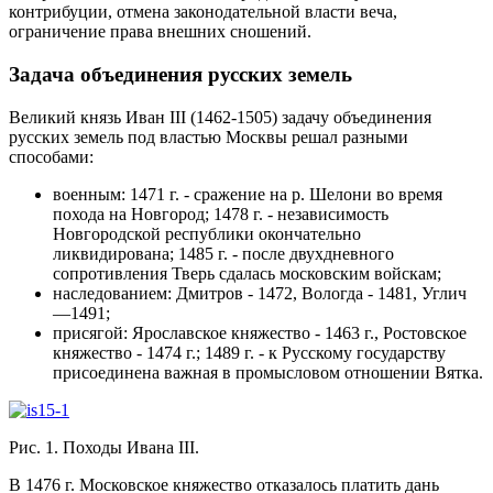
контрибуции, отмена законодательной власти веча,
ограничение права внешних сношений.
Задача объединения русских земель
Великий князь Иван III (1462-1505) задачу объединения
русских земель под властью Москвы решал разными
способами:
военным: 1471 г. - сражение на р. Шелони во время
похода на Новгород; 1478 г. - независимость
Новгородской республики окончательно
ликвидирована; 1485 г. - после двухдневного
сопротивления Тверь сдалась московским войскам;
наследованием: Дмитров - 1472, Вологда - 1481, Углич
—1491;
присягой: Ярославское княжество - 1463 г., Ростовское
княжество - 1474 г.; 1489 г. - к Русскому государству
присоединена важная в промысловом отношении Вятка.
Рис. 1. Походы Ивана III.
В 1476 г. Московское княжество отказалось платить дань