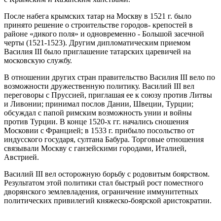
После набега крымских татар на Москву в 1521 г. было
принято решение о строительстве городов- крепостей в
районе «дикого поля» и одновременно - Большой засечной
черты (1521-1523). Другим дипломатическим приемом
Василия III было приглашение татарских царевичей на
московскую службу.
В отношении других стран правительство Василия III вело по
возможности дружественную политику. Василий III вел
переговоры с Пруссией, приглашая ее к союзу против Литвы
и Ливонии; принимал послов Дании, Швеции, Турции;
обсуждал с папой римским возможность унии и войны
против Турции. В конце 1520-х гг. начались сношения
Московии с Францией; в 1533 г. прибыло посольство от
индусского государя, султана Бабура. Торговые отношения
связывали Москву с ганзейскими городами, Италией,
Австрией.
Василий III вел осторожную борьбу с родовитым боярством.
Результатом этой политики стал быстрый рост поместного
дворянского землевладения, ограничение иммунитетных
политических привилегий княжеско-боярской аристократии.