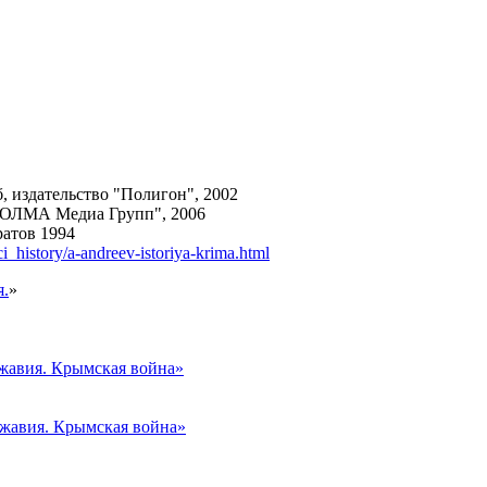
, издательство "Полигон", 2002
 "ОЛМА Медиа Групп", 2006
ратов 1994
ci_history/a-andreev-istoriya-krima.html
я.
»
ржавия. Крымская война»
ржавия. Крымская война»