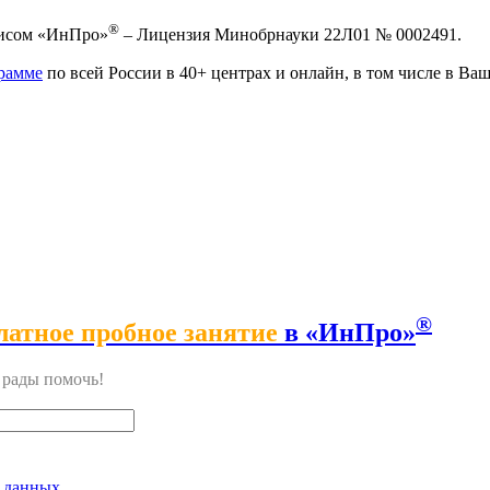
®
висом «ИнПро»
– Лицензия Минобрнауки 22Л01 № 0002491.
рамме
по всей России в 40+ центрах и онлайн, в том числе в Ваш
®
латное пробное занятие
в «ИнПро»
м рады помочь!
 данных
.