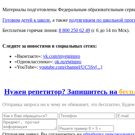
Материалы подготовлены Федеральным образовательным сер
Готовим детей к школе
, а также
подтягиваем по школьной прог
Бесплатная горячая линия:
8 800 250 62 49
(с 6 до 14 по Мск).
Следите за новостями в социальных сетях:
«Вконтакте»:
vk.com/myetginpro
«Одноклассники»:
ok.ru/etginpro
«YouTube»:
youtube.com/channel/UC5Sv[...]
Нужен репетитор? Запишитесь на
бесп
Отправка запроса ни к чему не обязывает, это бесплатно. Буде
Отправляя заявку, Вы соглашаетесь на
обработку персональных