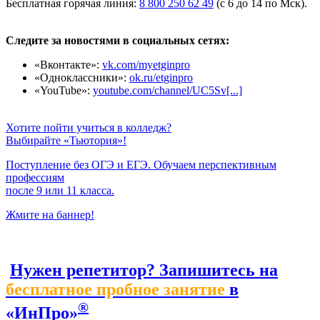
Бесплатная горячая линия:
8 800 250 62 49
(с 6 до 14 по Мск).
Следите за новостями в социальных сетях:
«Вконтакте»:
vk.com/myetginpro
«Одноклассники»:
ok.ru/etginpro
«YouTube»:
youtube.com/channel/UC5Sv[...]
Хотите пойти учиться в колледж?
Выбирайте «Тьютория»!
Поступление без ОГЭ и ЕГЭ. Обучаем перспективным
профессиям
после 9 или 11 класса.
Жмите на баннер!
Нужен репетитор? Запишитесь на
бесплатное пробное занятие
в
®
«ИнПро»