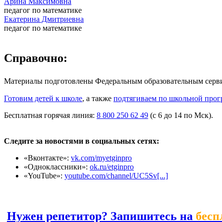
Арина Максимовна
педагог по математике
Екатерина Дмитриевна
педагог по математике
Справочно:
Материалы подготовлены Федеральным образовательным сер
Готовим детей к школе
, а также
подтягиваем по школьной прог
Бесплатная горячая линия:
8 800 250 62 49
(с 6 до 14 по Мск).
Следите за новостями в социальных сетях:
«Вконтакте»:
vk.com/myetginpro
«Одноклассники»:
ok.ru/etginpro
«YouTube»:
youtube.com/channel/UC5Sv[...]
Нужен репетитор? Запишитесь на
бесп