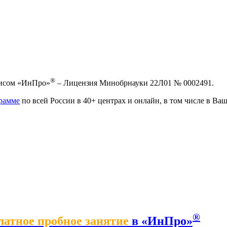
®
висом «ИнПро»
– Лицензия Минобрнауки 22Л01 № 0002491.
рамме
по всей России в 40+ центрах и онлайн, в том числе в Ваш
®
латное пробное занятие
в «ИнПро»