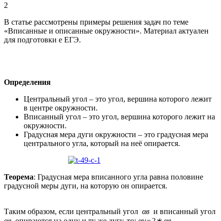
2
В статье рассмотрены примеры решения задач по теме
«Вписанные и описанные окружности». Материал актуален
для подготовки е ЕГЭ.
Определения
Центральный угол – это угол, вершина которого лежит
в центре окружности.
Вписанный угол – это угол, вершина которого лежит на
окружности.
Градусная мера дуги окружности – это градусная мера
центрального угла, который на неё опирается.
Теорема
: Градусная мера вписанного угла равна половине
градусной меры дуги, на которую он опирается.
Таким образом, если центральный угол
αв
и вписанный угол
αв
опираются на одну и ту же дугу, то:
αц=2∗ αв.