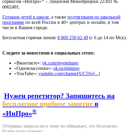
сервисом «ИнПро»
– Лицензия Минобрнауки 22Л01 №
0002491.
Готовим детей к школе
, а также
подтягиваем по школьной
программе
по всей России в 40+ центрах и онлайн, в том
числе в Вашем городе.
Бесплатная горячая линия:
8 800 250 62 49
(с 6 до 14 по Мск).
Следите за новостями в социальных сетях:
«Вконтакте»:
vk.com/myetginpro
«Одноклассники»:
ok.ru/etginpro
«YouTube»:
youtube.com/channel/UC5Sv[...]
Нужен репетитор? Запишитесь на
бесплатное пробное занятие
в
®
«ИнПро»
Отправка запроса ни к чему не обязывает, это бесплатно.
Будем рады помочь!