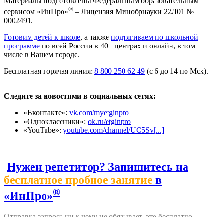
Материалы подготовлены Федеральным образовательным
®
сервисом «ИнПро»
– Лицензия Минобрнауки 22Л01 №
0002491.
Готовим детей к школе
, а также
подтягиваем по школьной
программе
по всей России в 40+ центрах и онлайн, в том
числе в Вашем городе.
Бесплатная горячая линия:
8 800 250 62 49
(с 6 до 14 по Мск).
Следите за новостями в социальных сетях:
«Вконтакте»:
vk.com/myetginpro
«Одноклассники»:
ok.ru/etginpro
«YouTube»:
youtube.com/channel/UC5Sv[...]
Нужен репетитор? Запишитесь на
бесплатное пробное занятие
в
®
«ИнПро»
Отправка запроса ни к чему не обязывает, это бесплатно.