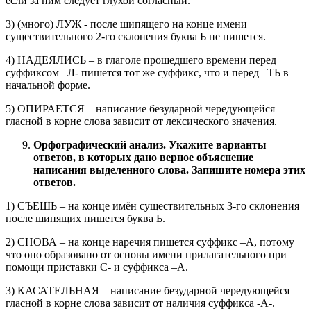
если за ним следует глухой согласный.
3) (много) ЛУЖ - после шипящего на конце имени
существительного 2-го склонения буква Ь не пишется.
4) НАДЕЯЛИСЬ – в глаголе прошедшего времени перед
суффиксом –Л- пишется тот же суффикс, что и перед –ТЬ в
начальной форме.
5) ОПИРАЕТСЯ – написание безударной чередующейся
гласной в корне слова зависит от лексического значения.
Орфографический анализ. Укажите варианты
ответов, в которых дано верное объяснение
написания выделенного слова. Запишите номера этих
ответов.
1) СЪЕШЬ – на конце имён существительных 3-го склонения
после шипящих пишется буква Ь.
2) СНОВА – на конце наречия пишется суффикс –А, потому
что оно образовано от основы имени прилагательного при
помощи приставки С- и суффикса –А.
3) КАСАТЕЛЬНАЯ – написание безударной чередующейся
гласной в корне слова зависит от наличия суффикса -А-.