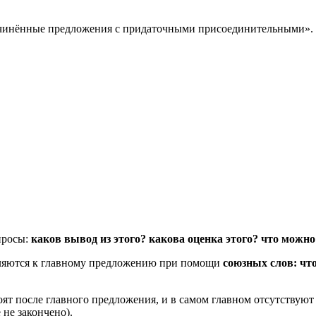
чинённые предложения с придаточными присоединительными». 
просы:
каков вывод из этого? какова оценка этого? что можно
ляются к главному предложению при помощи
союзных слов: что
т после главного предложения, и в самом главном отсутствуют 
не закончено).