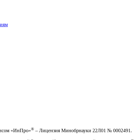
сиям
®
висом «ИнПро»
– Лицензия Минобрнауки 22Л01 № 0002491.