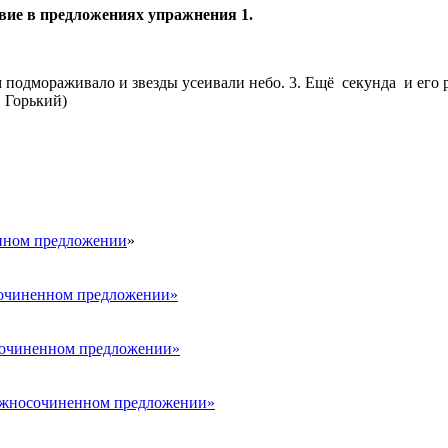
твие в предложениях упражнения 1.
 подмораживало и звезды усеивали небо. 3. Ещё секунда и его ру
 Горький)
енном предложении
»
осочиненном предложении»
осочиненном предложении»
ложносочиненном предложении»