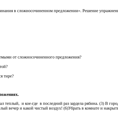
пинания в сложносочиненном предложении». Решение упражнени
уемыми от сложносочиненного предложения?
той?
я тире?
ложениях.
пал теплый, и кое-где в последний раз зардела рябина. (3) В гор
лый вечер и какой чистый воздух! (6)Убрать в комнате и накрыть 