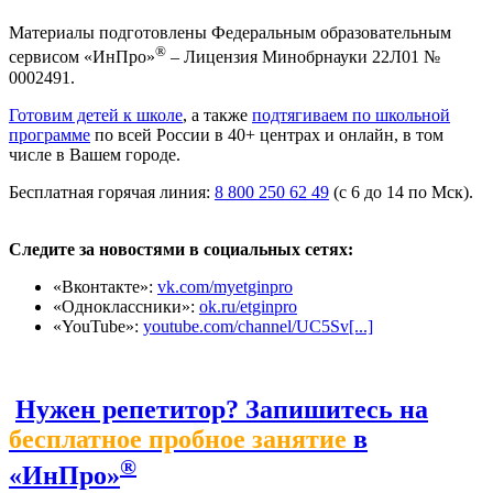
Материалы подготовлены Федеральным образовательным
®
сервисом «ИнПро»
– Лицензия Минобрнауки 22Л01 №
0002491.
Готовим детей к школе
, а также
подтягиваем по школьной
программе
по всей России в 40+ центрах и онлайн, в том
числе в Вашем городе.
Бесплатная горячая линия:
8 800 250 62 49
(с 6 до 14 по Мск).
Следите за новостями в социальных сетях:
«Вконтакте»:
vk.com/myetginpro
«Одноклассники»:
ok.ru/etginpro
«YouTube»:
youtube.com/channel/UC5Sv[...]
Нужен репетитор? Запишитесь на
бесплатное пробное занятие
в
®
«ИнПро»