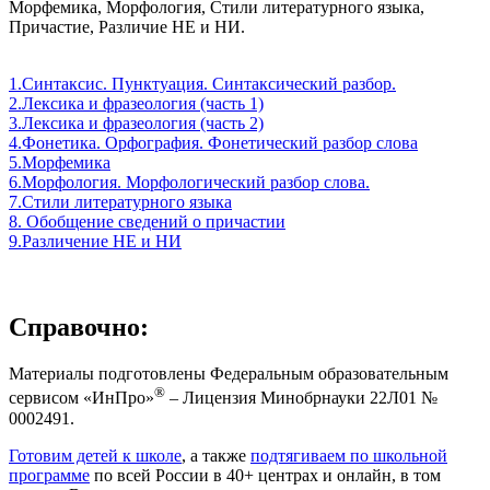
Морфемика, Морфология, Стили литературного языка,
Причастие, Различие НЕ и НИ.
1.Синтаксис. Пунктуация. Синтаксический разбор.
2.Лексика и фразеология (часть 1)
3.Лексика и фразеология (часть 2)
4.Фонетика. Орфография. Фонетический разбор слова
5.Морфемика
6.Морфология. Морфологический разбор слова.
7.Стили литературного языка
8. Обобщение сведений о причастии
9.Различение НЕ и НИ
Справочно:
Материалы подготовлены Федеральным образовательным
®
сервисом «ИнПро»
– Лицензия Минобрнауки 22Л01 №
0002491.
Готовим детей к школе
, а также
подтягиваем по школьной
программе
по всей России в 40+ центрах и онлайн, в том