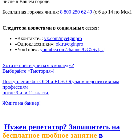
числе в Вашем городе.
Бесплатная горячая линия:
8 800 250 62 49
(с 6 до 14 по Мск).
Следите за новостями в социальных сетях:
«Вконтакте»:
vk.com/myetginpro
«Одноклассники»:
ok.ru/etginpro
«YouTube»:
youtube.com/channel/UC5Sv[...]
Хотите пойти учиться в колледж?
Выбирайте «Тьютория»!
Поступление без ОГЭ и ЕГЭ. Обучаем перспективным
профессиям
после 9 или 11 класса.
Жмите на баннер!
Нужен репетитор? Запишитесь на
бесплатное пробное занятие
в