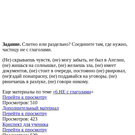
Задание.
Слитно или раздельно? Соедините там, где нужно,
частицу не с глаголами.
(Не) скрываешь чувств, (не) могу забыть, не был в Англии,
(не) жишься на солнышке, (не) желаешь зла, (не) имеет
документов, (не) стоит в очереди, постоянно (не) рвировал,
(не)гадай понапрасну, (не) поддавайся на уговоры, (не)
рвничаешь в разлуке, (не) говори никому.
Еще материалы по теме
«6.НЕ с глаголами
»
Перейти к просмотру
Просмотров: 510
Дополнительный материал
Перейти к просмотру
Просмотров: 423
Конспект для ученика
Перейти к просмотру