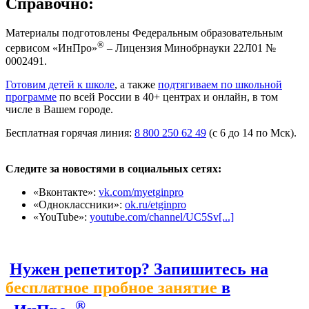
Справочно:
Материалы подготовлены Федеральным образовательным
®
сервисом «ИнПро»
– Лицензия Минобрнауки 22Л01 №
0002491.
Готовим детей к школе
, а также
подтягиваем по школьной
программе
по всей России в 40+ центрах и онлайн, в том
числе в Вашем городе.
Бесплатная горячая линия:
8 800 250 62 49
(с 6 до 14 по Мск).
Следите за новостями в социальных сетях:
«Вконтакте»:
vk.com/myetginpro
«Одноклассники»:
ok.ru/etginpro
«YouTube»:
youtube.com/channel/UC5Sv[...]
Нужен репетитор? Запишитесь на
бесплатное пробное занятие
в
®