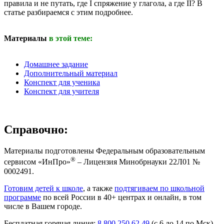
правила и не путать, где I спряжение у глагола, а где II? В
статье разбираемся с этим подробнее.
Материалы
в этой теме:
Домашнее задание
Дополнительный материал
Конспект для ученика
Конспект для учителя
Справочно:
Материалы подготовлены Федеральным образовательным
®
сервисом «ИнПро»
– Лицензия Минобрнауки 22Л01 №
0002491.
Готовим детей к школе
, а также
подтягиваем по школьной
программе
по всей России в 40+ центрах и онлайн, в том
числе в Вашем городе.
Бесплатная горячая линия:
8 800 250 62 49
(с 6 до 14 по Мск).