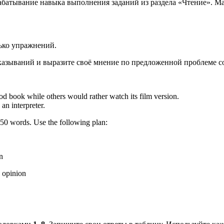
рабатывание навыка выполнения заданий из раздела «Чтение». Ма
ько упражнений.
зываний и выразите своё мнение по предложенной проблеме со
od book while others would rather watch its film version.
an interpreter.
50 words. Use the following plan:
n
g opinion