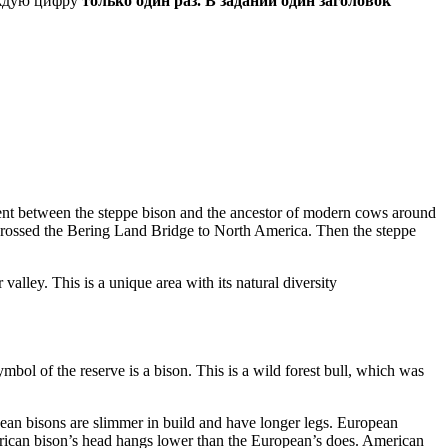
аждую цифру
только один раз. В задании один заголовок
 event between the steppe bison and the ancestor of modern cows around
n crossed the Bering Land Bridge to North America. Then the steppe
alley. This is a unique area with its natural diversity
ymbol of the reserve is a bison. This is a wild forest bull, which was
pean bisons are slimmer in build and have longer legs. European
merican bison’s head hangs lower than the European’s does. American