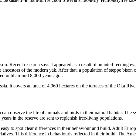
головками
1–8
. Запишите свои ответы в таблицу. Используйте к
bison. Recent research says it appeared as a result of an interbreeding
e ancestors of the modern yak. After that, a population of steppe biso
ed until around 8,000 years ago..
a. It covers an area of 4,960 hectares on the terraces of the Oka River v
can observe the life of animals and birds in their natural habitat. The s
ears in the reserve are sent to replenish free-living populations.
easy to spot clear differences in their behaviour and build. Adult Euro
latives. This difference in behaviouris reflected in their build. The A