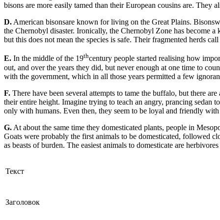
bisons are more easily tamed than their European cousins are. They al
D.
American bisonsare known for living on the Great Plains. Bisonswer
the Chernobyl disaster. Ironically, the Chernobyl Zone has become a k
but this does not mean the species is safe. Their fragmented herds call
th
E.
In the middle of the 19
century people started realising how impor
out, and over the years they did, but never enough at one time to cou
with the government, which in all those years permitted a few ignora
F.
There have been several attempts to tame the buffalo, but there are 
their entire height. Imagine trying to teach an angry, prancing sedan to 
only with humans. Even then, they seem to be loyal and friendly with 
G.
At about the same time they domesticated plants, people in Mesopota
Goats were probably the first animals to be domesticated, followed cl
as beasts of burden. The easiest animals to domesticate are herbivores 
Текст
Заголовок