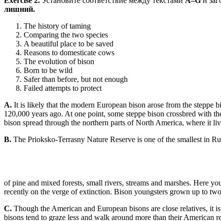
Exercise
2.
Установите соответствие между текстами
A–G
и за
лишний
.
The history of taming
Comparing the two species
A beautiful place to be saved
Reasons to domesticate cows
The evolution of bison
Born to be wild
Safer than before, but not enough
Failed attempts to protect
A.
It is likely that the modern European bison arose from the steppe 
120,000 years ago. At one point, some steppe bison crossbred with th
bison spread through the northern parts of North America, where it liv
B.
The Prioksko-Terrasny Nature Reserve is one of the smallest in Russi
of pine and mixed forests, small rivers, streams and marshes. Here you 
recently on the verge of extinction. Bison youngsters grown up to two y
C.
Though the American and European bisons are close relatives, it is 
bisons tend to graze less and walk around more than their American re