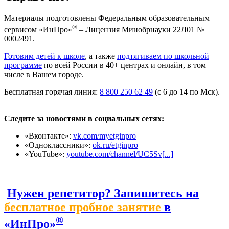
Материалы подготовлены Федеральным образовательным
®
сервисом «ИнПро»
– Лицензия Минобрнауки 22Л01 №
0002491.
Готовим детей к школе
, а также
подтягиваем по школьной
программе
по всей России в 40+ центрах и онлайн, в том
числе в Вашем городе.
Бесплатная горячая линия:
8 800 250 62 49
(с 6 до 14 по Мск).
Следите за новостями в социальных сетях:
«Вконтакте»:
vk.com/myetginpro
«Одноклассники»:
ok.ru/etginpro
«YouTube»:
youtube.com/channel/UC5Sv[...]
Нужен репетитор? Запишитесь на
бесплатное пробное занятие
в
®
«ИнПро»