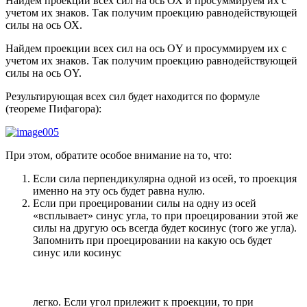
Найдем проекции всех сил на ось ОХ и просуммируем их с
учетом их знаков. Так получим проекцию равнодействующей
силы на ось ОХ.
Найдем проекции всех сил на ось OY и просуммируем их с
учетом их знаков. Так получим проекцию равнодействующей
силы на ось OY.
Результирующая всех сил будет находится по формуле
(теореме Пифагора):
При этом, обратите особое внимание на то, что:
Если сила перпендикулярна одной из осей, то проекция
именно на эту ось будет равна нулю.
Если при проецировании силы на одну из осей
«всплывает» синус угла, то при проецировании этой же
силы на другую ось всегда будет косинус (того же угла).
Запомнить при проецировании на какую ось будет
синус или косинус
легко. Если угол прилежит к проекции, то при