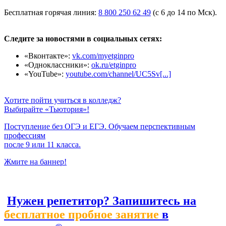
Бесплатная горячая линия:
8 800 250 62 49
(с 6 до 14 по Мск).
Следите за новостями в социальных сетях:
«Вконтакте»:
vk.com/myetginpro
«Одноклассники»:
ok.ru/etginpro
«YouTube»:
youtube.com/channel/UC5Sv[...]
Хотите пойти учиться в колледж?
Выбирайте «Тьютория»!
Поступление без ОГЭ и ЕГЭ. Обучаем перспективным
профессиям
после 9 или 11 класса.
Жмите на баннер!
Нужен репетитор? Запишитесь на
бесплатное пробное занятие
в