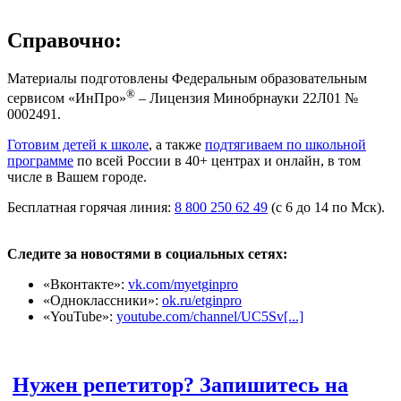
Справочно:
Материалы подготовлены Федеральным образовательным
®
сервисом «ИнПро»
– Лицензия Минобрнауки 22Л01 №
0002491.
Готовим детей к школе
, а также
подтягиваем по школьной
программе
по всей России в 40+ центрах и онлайн, в том
числе в Вашем городе.
Бесплатная горячая линия:
8 800 250 62 49
(с 6 до 14 по Мск).
Следите за новостями в социальных сетях:
«Вконтакте»:
vk.com/myetginpro
«Одноклассники»:
ok.ru/etginpro
«YouTube»:
youtube.com/channel/UC5Sv[...]
Нужен репетитор? Запишитесь на