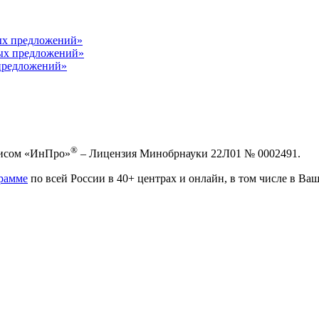
ных предложений»
ных предложений»
предложений»
®
висом «ИнПро»
– Лицензия Минобрнауки 22Л01 № 0002491.
рамме
по всей России в 40+ центрах и онлайн, в том числе в Ваш