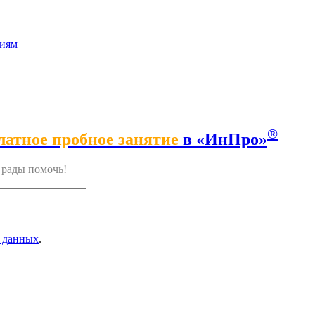
сиям
®
латное пробное занятие
в «ИнПро»
м рады помочь!
 данных
.