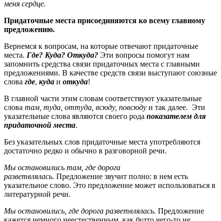
меня сердце.
Придаточные места присоединяются ко всему главному
предложению.
Вернемся к вопросам, на которые отвечают придаточные
места.
Где? Куда? Откуда?
Эти вопросы помогут нам
запомнить средства связи придаточных места с главными
предложениями. В качестве средств связи выступают союзные
слова
где
,
куда
и
откуда
!
В главной части этим словам соответствуют указательные
слова
там, туда, оттуда, всюду, повсюду
и так далее. Эти
указательные слова являются своего рода
показателем для
придаточной места
.
Без указательных слов придаточные места употребляются
достаточно редко и обычно в разговорной речи.
Мы остановились там, где дорога
разветвлялась.
Предложение звучит полно: в нем есть
указательное слово. Это предложение может использоваться в
литературной речи.
Мы остановились, где дорога разветвлялась.
Предложение
кажется немного неестественным, как будто чего-то не