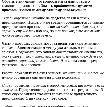
Обратите внимание, что вопросы мы ставим от всего
главного предложения. Значит,
придаточные времени
присоединяются ко всему главному предложению
.
Теперь обратим внимание на
средства связи
в таких
предложениях. Придаточные времени соединяются с главным
предложением при помощи
союзов
когда, пока, едва, как, как
вдруг
. А еще
– с тех пор как, до тех пор как, в то время как,
по мере того как, прежде чем.
Части некоторых союзов могут становиться указательными
словами. Запятая ставится между указательным словом и
союзом. Подсказать, что запятая может ставиться именно так,
могут слова
и, не, только, лишь, еще и, именно, прежде всего,
очевидно, вероятно, может быть
. Эти слова стоят перед
указательными словами.
Расстановка запятых может зависеть от интонации. Но все же
нужно обращать внимание на слова-подсказки.
С тех пор как мы приехали в город, мы успели навестить всех
знакомых.
Придаточное предложение стоит перед главным. В
таком случае запятая ставится только после придаточного
предложения.
С тех пор как
– это союз.
Лейтенант не видел своего командира с тех пор, как