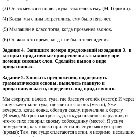
(3) Он засмеялся и пошёл, куда захотелось ему. (М. Горький).
(4) Когда мы с ним встретились, ему было пять лет.
(5) Мы зашли в класс тогда, когда прозвенел звонок.
(6) Он жил в то время, когда не было телевидения.
Задание 4. Запишите номера предложений из задания 3, в
которых придаточные прикреплены к главному при
помощи союзных слов. Сделайте вывод о виде
придаточных.
Задание 5. Записать предложения, подчеркнуть
грамматические основы, выделить главную и
придаточную части, определить вид придаточного.
Мы свернули налево, туда, где блеснул огонёк (место); И через
силу скачет конь туда, где светится огонь (место); Уже
вечерело, когда лодка, обогнув скалу, причалила к берегу
(Время); Матрос смотрел туда, откуда появился парусник, и
что-то тихо говорил своему собеседнику (место); Я уснул
немедленно, как только прилёг на зеленую мягкую траву
(время); Там, где гуще сплетаются ветки, я незримо, неслышно