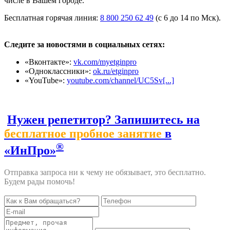
числе в Вашем городе.
Бесплатная горячая линия:
8 800 250 62 49
(с 6 до 14 по Мск).
Следите за новостями в социальных сетях:
«Вконтакте»:
vk.com/myetginpro
«Одноклассники»:
ok.ru/etginpro
«YouTube»:
youtube.com/channel/UC5Sv[...]
Нужен репетитор? Запишитесь на
бесплатное пробное занятие
в
®
«ИнПро»
Отправка запроса ни к чему не обязывает, это бесплатно.
Будем рады помочь!