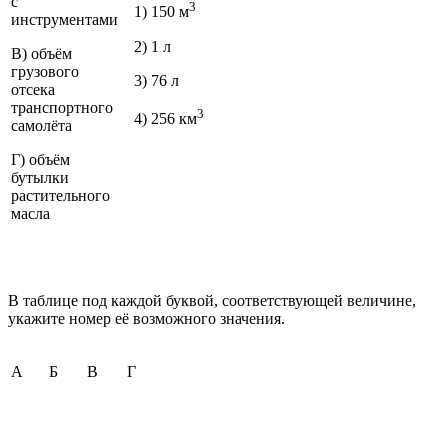
с
3
1) 150 м
инструментами
2) 1 л
В) объём
грузового
3) 76 л
отсека
транспортного
3
4) 256 км
самолёта
Г) объём
бутылки
растительного
масла
В таблице под каждой буквой, соответствующей величине,
укажите номер её возможного значения.
A
Б
В
Г