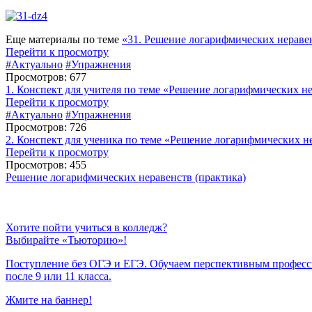
Еще материалы по теме
«31. Решение логарифмических нераве
Перейти к просмотру
#Актуально
#Упражнения
Просмотров: 677
1. Конспект для учителя по теме «Решение логарифмических н
Перейти к просмотру
#Актуально
#Упражнения
Просмотров: 726
2. Конспект для ученика по теме «Решение логарифмических н
Перейти к просмотру
Просмотров: 455
Решение логарифмических неравенств (практика)
Хотите пойти учиться в колледж?
Выбирайте «Тьюторию»!
Поступление без ОГЭ и ЕГЭ. Обучаем перспективным профес
после 9 или 11 класса.
Жмите на баннер!