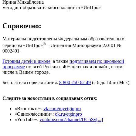
Ирина Михайловна
методист образовательного холдинга «ИнПро»
Справочно:
Материалы подготовлены Федеральным образовательным
®
сервисом «ИнПро»
– Лицензия Минобрнауки 22Л01 №
0002491.
Готовим детей к школе
, а также
подтягиваем по школьной
программе
по всей России в 40+ центрах и онлайн, в том
числе в Вашем городе.
Бесплатная горячая линия:
8 800 250 62 49
(с 6 до 14 по Мск).
Следите за новостями в социальных сетях:
«Вконтакте»:
vk.com/myetginpro
«Одноклассники»:
ok.ru/etginpro
«YouTube»:
youtube.com/channel/UC5Sv[...]