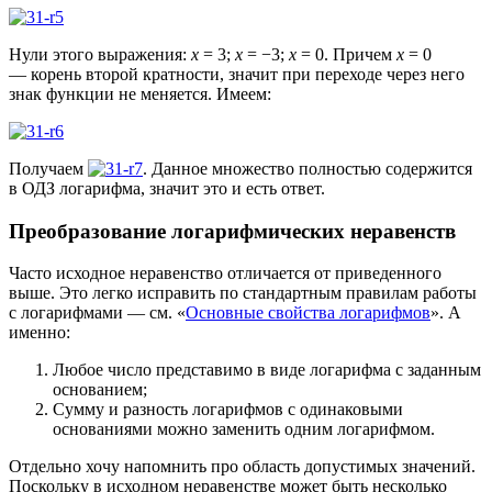
Нули этого выражения:
x
= 3;
x
= −3;
x
= 0. Причем
x
= 0
— корень второй кратности, значит при переходе через него
знак функции не меняется. Имеем:
Получаем
. Данное множество полностью содержится
в ОДЗ логарифма, значит это и есть ответ.
Преобразование логарифмических неравенств
Часто исходное неравенство отличается от приведенного
выше. Это легко исправить по стандартным правилам работы
с логарифмами — см. «
Основные свойства логарифмов
». А
именно:
Любое число представимо в виде логарифма с заданным
основанием;
Сумму и разность логарифмов с одинаковыми
основаниями можно заменить одним логарифмом.
Отдельно хочу напомнить про область допустимых значений.
Поскольку в исходном неравенстве может быть несколько