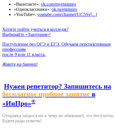
«Вконтакте»:
vk.com/myetginpro
«Одноклассники»:
ok.ru/etginpro
«YouTube»:
youtube.com/channel/UC5Sv[...]
Хотите пойти учиться в колледж?
Выбирайте «Тьютория»!
Поступление без ОГЭ и ЕГЭ. Обучаем перспективным
профессиям
после 9 или 11 класса.
Жмите на баннер!
Нужен репетитор? Запишитесь на
бесплатное пробное занятие
в
®
«ИнПро»
Отправка запроса ни к чему не обязывает, это бесплатно.
Будем рады помочь!